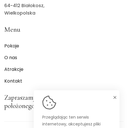
64-412 Białokosz,
Wielkopolska
Menu
Pokoje
O nas
Atrakcje
Kontakt
Zapraszamy do niezwykle malowniczo
położonego ośrodka w krainie 100 jezior
Przeglądając ten serwis
internetowy, akceptujesz pliki